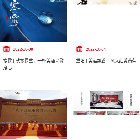
2022-10-08
2022-10-04
寒露 | 秋寒露重，一杯美酒以慰
重阳 | 美酒飘香，风来红萸黄菊
身心