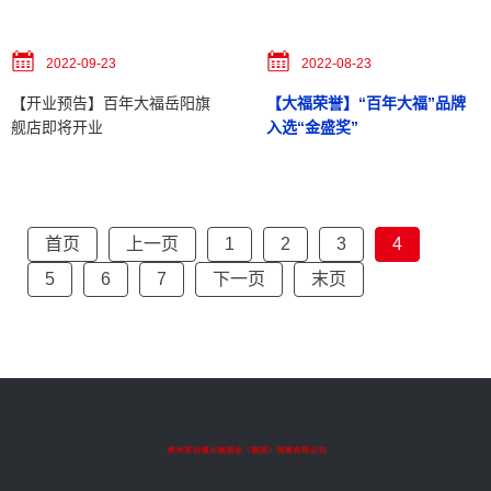
2022-09-23
2022-08-23
【开业预告】百年大福岳阳旗
【大福荣誉】“百年大福”品牌
舰店即将开业
入选“金盛奖”
首页
上一页
1
2
3
4
5
6
7
下一页
末页