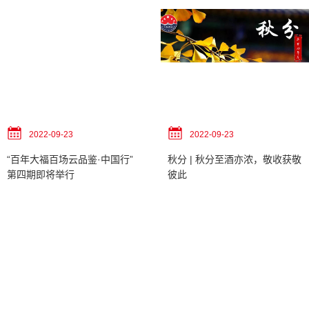
2022-09-23
2022-09-23
“百年大福百场云品鉴·中国行”
秋分 | 秋分至酒亦浓，敬收获敬
第四期即将举行
彼此