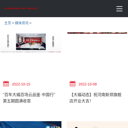
主页
>
媒体资讯
>
2022-10-15
2022-10-08
“百年大福百场云品鉴·中国行”
【大福动态】祝河南新郑旗舰
第五期圆满收官
店开业大吉！